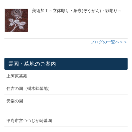
美術加工～立体彫り・象嵌(ぞうがん)・影彫り～
ブログの一覧へ＞＞
霊園・墓地のご案内
上阿原墓苑
住吉の園（樹木葬墓地）
安楽の園
甲府市営つつじが崎墓園